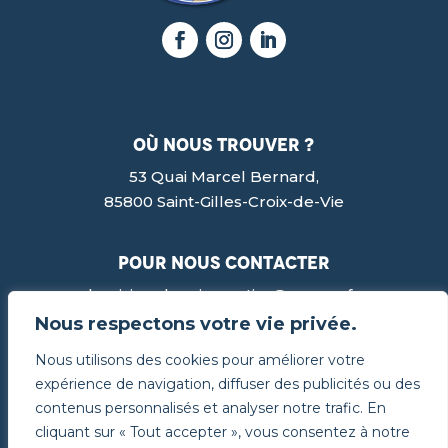
où nous trouver ?
53 Quai Marcel Bernard,
85800 Saint-Gilles-Croix-de-Vie
pour nous contacter
lesviviersdenoirmoutier@orange.fr
02 51 60 13 68
Nous respectons votre vie privée.
Nous utilisons des cookies pour améliorer votre
© Les Viviers de Noirmoutier 2024 – Site internet
expérience de navigation, diffuser des publicités ou des
réalisé par
owmel –
Mentions légales
contenus personnalisés et analyser notre trafic. En
cliquant sur « Tout accepter », vous consentez à notre