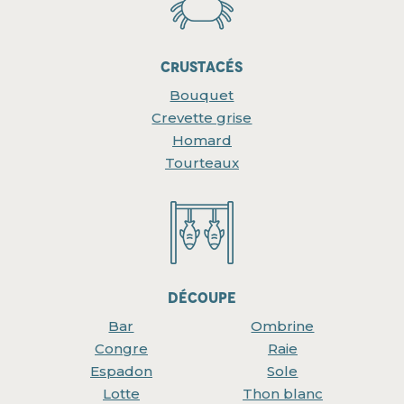
Crustacés
Bouquet
Crevette grise
Homard
Tourteaux
Découpe
Bar
Ombrine
Congre
Raie
Espadon
Sole
Lotte
Thon blanc