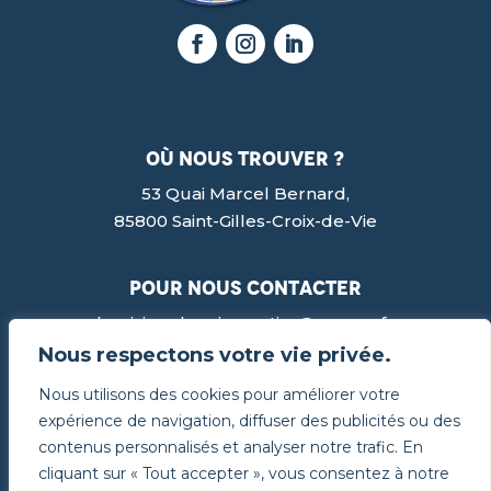
où nous trouver ?
53 Quai Marcel Bernard,
85800 Saint-Gilles-Croix-de-Vie
pour nous contacter
lesviviersdenoirmoutier@orange.fr
02 51 60 13 68
Nous respectons votre vie privée.
Nous utilisons des cookies pour améliorer votre
© Les Viviers de Noirmoutier 2024 – Site internet
expérience de navigation, diffuser des publicités ou des
réalisé par
owmel –
Mentions légales
contenus personnalisés et analyser notre trafic. En
cliquant sur « Tout accepter », vous consentez à notre